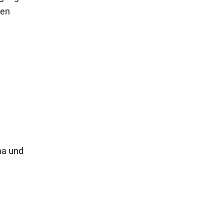
nen
ma und