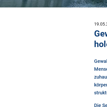
19.05.
Gew
hol
Gewalt
Mensc
zuhau
körper
struk
Die S