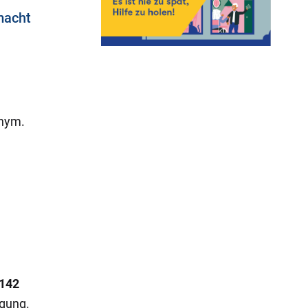
macht
onym.
142
ügung.