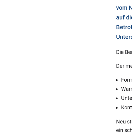
vom N
auf d
Betro
Unters
Die Be
Der me
Form
Warn
Unte
Kont
Neu st
ein sc