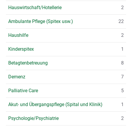
Hauswirtschaft/Hotellerie
2
Ambulante Pflege (Spitex usw.)
22
Haushilfe
2
Kinderspitex
1
Betagtenbetreuung
8
Demenz
7
Palliative Care
5
Akut- und Übergangspflege (Spital und Klinik)
1
Psychologie/Psychiatrie
2